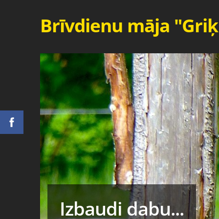
Brīvdienu māja "Griķ
Izbaudi dabu...