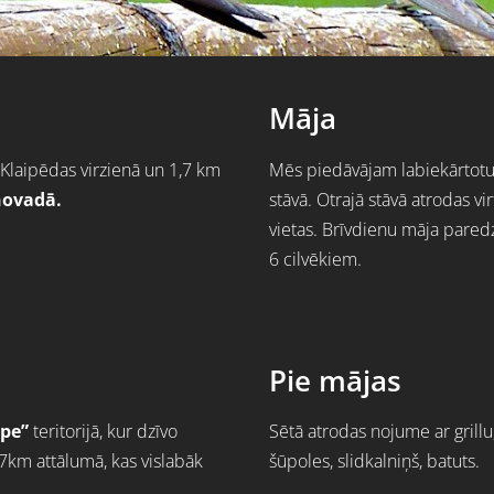
Māja
Klaipēdas virzienā un 1,7 km
Mēs piedāvājam labiekārtotu l
novadā.
stāvā. Otrajā stāvā atrodas vi
vietas.
Brīvdienu māja pared
6 cilvēkiem.
Pie mājas
pe”
teritorijā, kur dzīvo
Sētā atrodas nojume ar grillu
s 7km attālumā, kas vislabāk
šūpoles, slidkalniņš, batuts.