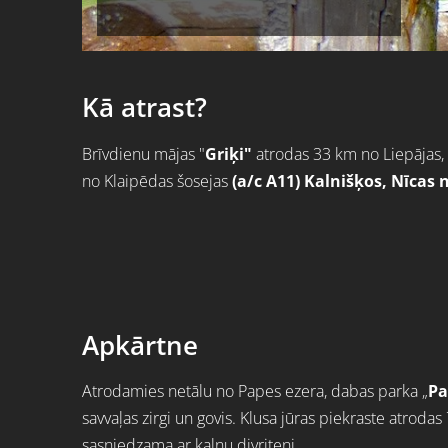
Kā atrast?
Brīvdienu mājas "
Griķi"
atrodas 33 km no Liepājas, 
no Klaipēdas šosejas
(a/c A11) Kalnišķos, Nīcas 
Apkārtne
Atrodamies netālu no Papes ezera, dabas parka „
Pa
savvaļas zirgi un govis. Klusa jūras piekraste atroda
sasniedzama ar kalnu divriteni.