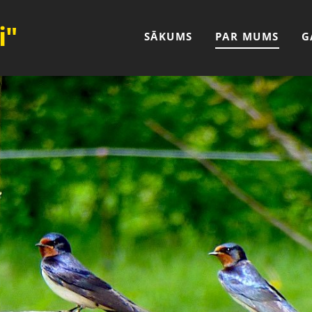
i"
SĀKUMS
PAR MUMS
G