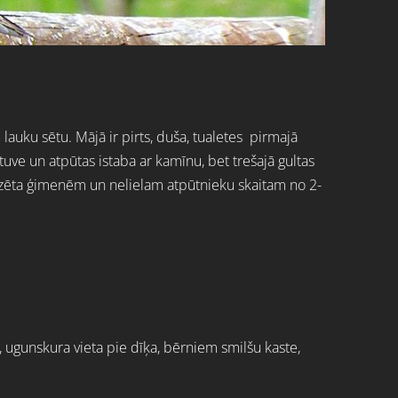
auku sētu. Mājā ir pirts, duša, tualetes pirmajā
rtuve un atpūtas istaba ar kamīnu, bet trešajā gultas
zēta ģimenēm un nelielam atpūtnieku skaitam no 2-
, ugunskura vieta pie dīķa, bērniem smilšu kaste,